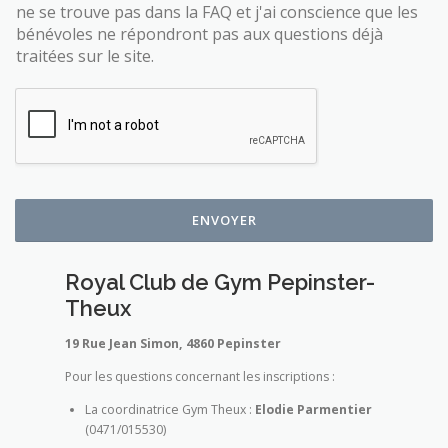
a
ne se trouve pas dans la FAQ et j'ai conscience que les
s
bénévoles ne répondront pas aux questions déjà
e
traitées sur le site.
s
à
c
o
c
h
e
r
*
ENVOYER
Royal Club de Gym Pepinster-
Theux
19 Rue Jean Simon, 4860 Pepinster
Pour les questions concernant les inscriptions :
La coordinatrice Gym Theux :
Elodie Parmentier
(0471/015530)