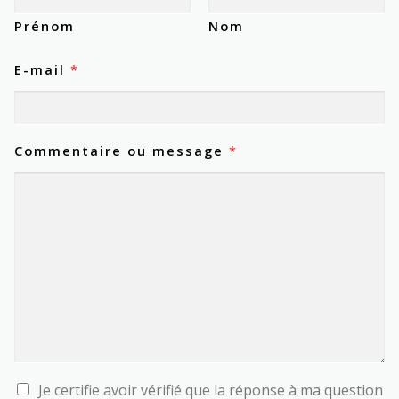
Prénom
Nom
c
E-mail
*
o
n
t
a
c
Commentaire ou message
*
t
e
r
c
o
c
h
e
r
C
Je certifie avoir vérifié que la réponse à ma question