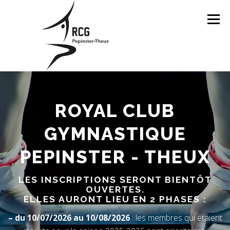
Menu
ACCUEIL
HORAIRES
ROYAL CLUB
GYMNASTIQUE
CALENDRIER DES ACTIVITÉS
PEPINSTER - THEUX
INSCRIPTIONS 2026-2027
FAQ
LES INSCRIPTIONS SERONT BIENTÔT
OUVERTES.
ELLES AURONT LIEU EN 2 PHASES :
CONTACTEZ-NOUS
– du 10/07/2026 au 10/08/2026
: les membres qui étaient