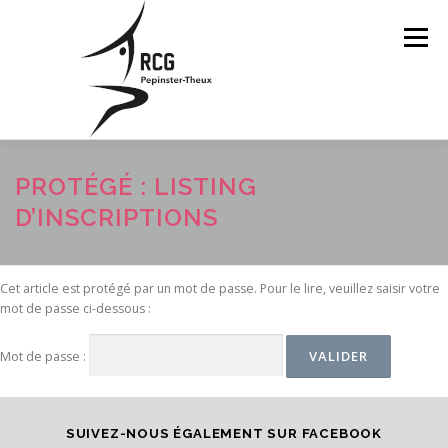
Aller
au
Menu
contenu
ACCUEIL
HORAIRES
PROTÉGÉ : LISTING
D’INSCRIPTIONS
CALENDRIER DES ACTIVITÉS
Cet article est protégé par un mot de passe. Pour le lire, veuillez saisir votre
mot de passe ci-dessous :
INSCRIPTIONS 2026-2027
FAQ
Mot de passe :
CONTACTEZ-NOUS
SUIVEZ-NOUS ÉGALEMENT SUR FACEBOOK